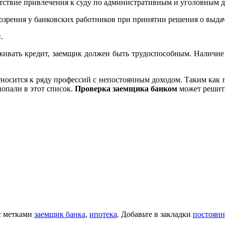
тствие привлечения к суду по административным и уголовным де
озрения у банковских работников при принятии решения о выдач
.
служивать кредит, заемщик должен быть трудоспособным. Наличи
относится к ряду профессий с непостоянным доходом. Таким как
опали в этот список.
Проверка заемщика банком
может решить
 метками
заемщик банка
,
ипотека
. Добавьте в закладки
постоянн