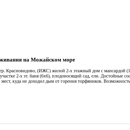
живания на Можайском море
. Красновидово, (ИЖС) жилой 2-х этажный дом с мансардой (14
стке 2-х эт. баня (6х6), плодоносящий сад, ели. Достойные сосе
их мест, куда не доходил дым от горения торфяников. Возможност