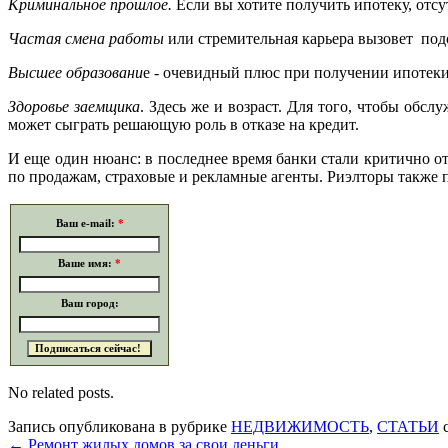
Криминальное прошлое.
Если вы хотите получить ипотеку, отсу
Частая смена работы
или стремительная карьера вызовет под
Высшее образовани
е - очевидный плюс при получении ипотеки
Здоровье заемщика
. Здесь же и возраст. Для того, чтобы об
может сыграть решающую роль в отказе на кредит.
И еще один нюанс: в последнее время банки стали критично 
по продажам, страховые и рекламные агенты. Риэлторы также п
Ваш e-mail:
*
Ваше имя:
*
Ваш город:
No related posts.
Запись опубликована в рубрике
НЕДВИЖИМОСТЬ
,
СТАТЬИ
с
←
Ремонт жилых домов за свои деньги