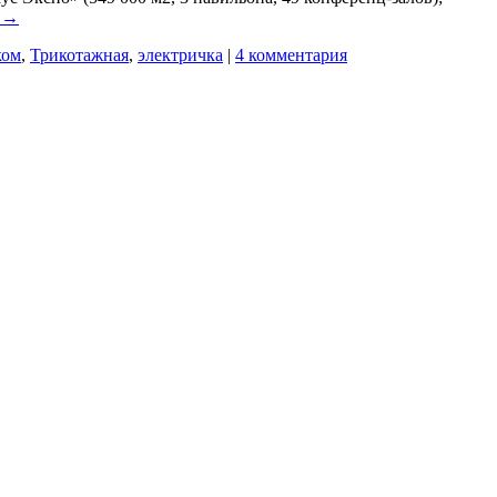
е
→
ком
,
Трикотажная
,
электричка
|
4 комментария