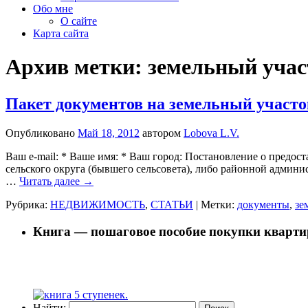
Обо мне
О сайте
Карта сайта
Архив метки:
земельный учас
Пакет документов на земельный участо
Опубликовано
Май 18, 2012
автором
Lobova L.V.
Ваш e-mail: * Ваше имя: * Ваш город: Постановление о предост
сельского округа (бывшего сельсовета), либо районной админ
…
Читать далее
→
Рубрика:
НЕДВИЖИМОСТЬ
,
СТАТЬИ
|
Метки:
документы
,
зе
Книга — пошаговое пособие покупки кварти
Найти: