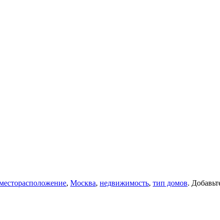
месторасположение
,
Москва
,
недвижимость
,
тип домов
. Добавьт