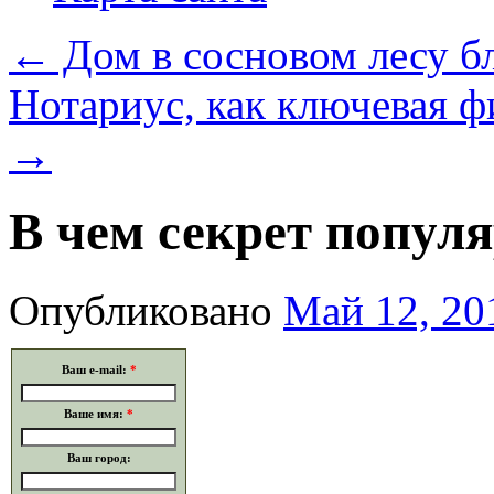
←
Дом в сосновом лесу бл
Нотариус, как ключевая 
→
В чем секрет попул
Опубликовано
Май 12, 20
Ваш e-mail:
*
Ваше имя:
*
Ваш город: