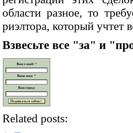
области разное, то треб
риэлтора, который учтет 
Взвесьте все "за" и "п
Ваш e-mail:
*
Ваше имя:
*
Ваш город:
Related posts: