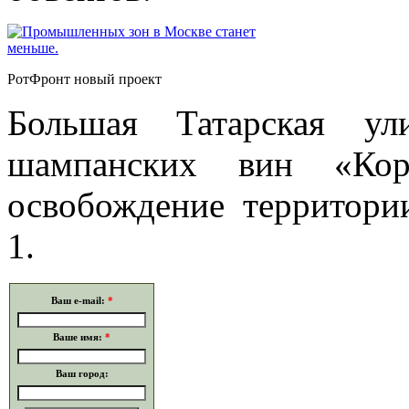
РотФронт новый проект
Большая Татарская ул
шампанских вин «Кор
освобождение территори
1.
Ваш e-mail:
*
Ваше имя:
*
Ваш город: