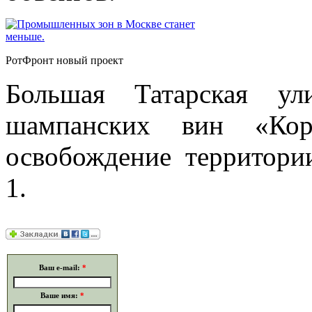
РотФронт новый проект
Большая Татарская ул
шампанских вин «Кор
освобождение территори
1.
Ваш e-mail:
*
Ваше имя:
*