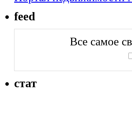
feed
Все самое с
стат