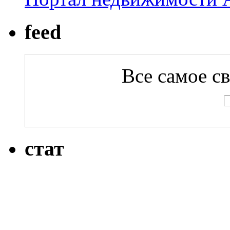
feed
Все самое с
стат